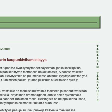
.12.2006
urin kaupunkivihamielisyys
 Sipoossa ovat synnyttäneet näytelmän, jonka käsikirjoitus
tsotaan kehittyvän metropolin näkökulmasta, Sipoossa vallitsee
aan. Selvitysmies on puumerkkinsä antanut, kysymys odottaa yhä
en tuumimisen paikka, jauhaa julkisuus alueliitoksen syitä ja
? Vastaliike on mobilisoinut voimia taakseen ja saanut riveistään
at selvillä. Näytelmän dramaturginen jännite onkin syvemmällä.
sa saaneet Tuhkimon roolin. Helsingistä on helppo kertoa isona,
mia tytärpuolia eli maaseutukuntia suuhunsa.
 kehittyviä pää- ja suurkaupunkeja kaikkialla maailmassa.