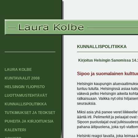
KUNNALLISPOLITIIKKA
Kirjoitus Helsingin Sanomissa 14
LAURA KOLBE
Sipoo ja suomalainen kulttu
KUNTAVAALIT 2008
Helsingin kaupungin aluevaatimukset
HELSINGIN YLIOPISTO
tuntuu tutulta. Helsingissä asiaa ka
väkevä pelko Helsingin aikeita koht
LUOTTAMUSTEHTÄVÄT
ratkaisuaan. Vaikka nyt olisi hiljais
seurauksia.
KUNNALLISPOLITIIKKA
Miksi asia yhä panee veret liikkeelle
TUTKIMUKSET JA TEOKSET
ääntä irti. Pelimerkit ja pelaajat ov
PUHEITA JA KIRJOITUKSIA
Sipoon puolustajat ovat julkisuudes
pahana äitipuolena, joka syö viatto
KALENTERI
Helsinki reagoi tavalla, joka leimaa