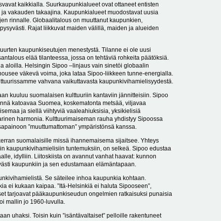
vavat kaikkialla. Suurkaupunkialueet ovat ottaneet entisten
en ja vakauden takaajina. Kaupunkialueet muodostavat uusia
ojen rinnalle. Globaalitalous on muuttanut kaupunkien,
syvästi. Rajat liikkuvat maiden välillä, maiden ja alueiden
urten kaupunkiseutujen menestystä. Tilanne ei ole uusi
talous elää tilanteessa, jossa on tehtäviä rohkeita päätöksiä.
a aloilla. Helsingin Sipoo –linjaus vain sinetöi globaalin
i nousee väkevä voima, joka lataa Sipoo-liikkeen tunne-energialla.
ttuurissamme vahvana vaikuttavasta kaupunkivihamielisyydestä.
n kuuluu suomalaisen kulttuuriin kantaviin jännitteisiin. Sipoo
täynnä katoavaa Suomea, koskematonta metsää, viljavaa
isemaa ja siellä viihtyviä vaaleahiuksisia, yksikielisiä
aarinen harmonia. Kulttuurimaiseman rauha yhdistyy Sipoossa
asapainoon ”muuttumattoman” ympäristönsä kanssa.
 kerran suomalaisille missä ihannemaisema sijaitsee. Yhteys
iin kaupunkivihamielisiin tuntemuksiin, on selkeä. Sipoo edustaa
lle, idylliin. Liitoskiista on avannut vanhat haavat: kunnon
västi kaupunkiin ja sen edustamaan elämäntapaan.
nkivihamielistä. Se säteilee inhoa kaupunkia kohtaan.
 ei kukaan kaipaa. ”Itä-Helsinkiä ei haluta Sipooseen”,
set tarjoavat pääkaupunkiseudun ongelmien ratkaisuksi punaisia
oi mallin jo 1960-luvulla.
taan uhaksi. Toisin kuin ”isäntävaltaiset” pelloille rakentuneet