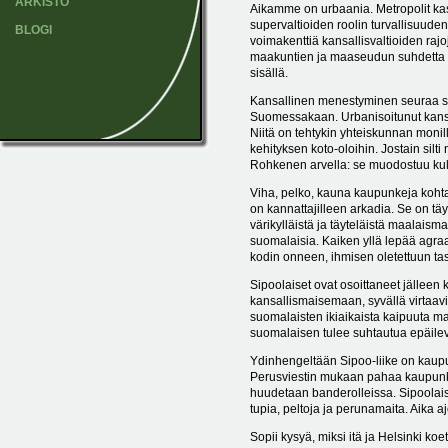
ARKISTO
Aikamme on urbaania. Metropolit kas
supervaltioiden roolin turvallisuud
BLOGI
voimakenttiä kansallisvaltioiden raj
maakuntien ja maaseudun suhdetta py
sisällä.
Kansallinen menestyminen seuraa su
Suomessakaan. Urbanisoitunut kansan
Niitä on tehtykin yhteiskunnan monill
kehityksen koto-oloihin. Jostain silt
Rohkenen arvella: se muodostuu kul
Viha, pelko, kauna kaupunkeja kohtaa
on kannattajilleen arkadia. Se on 
värikylläistä ja täyteläistä maalaisma
suomalaisia. Kaiken yllä lepää agr
kodin onneen, ihmisen oletettuun t
Sipoolaiset ovat osoittaneet jälleen
kansallismaisemaan, syvällä virtaav
suomalaisten ikiaikaista kaipuuta maa
suomalaisen tulee suhtautua epäile
Ydinhengeltään Sipoo-liike on kaupu
Perusviestin mukaan pahaa kaupunkia
huudetaan banderolleissa. Sipoolai
tupia, peltoja ja perunamaita. Aika aj
Sopii kysyä, miksi itä ja Helsinki koe