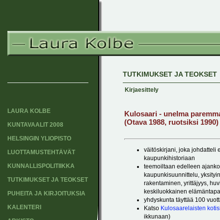
TUTKIMUKSET JA TEOKSET
Kirjaesittely
LAURA KOLBE
Kulosaari - unelma paremma
(Otava 1988, ruotsiksi 1990)
KUNTAVAALIT 2008
HELSINGIN YLIOPISTO
väitöskirjani, joka johdattel
LUOTTAMUSTEHTÄVÄT
kaupunkihistoriaan
KUNNALLISPOLITIIKKA
teemoiltaan edelleen ajanko
kaupunkisuunnittelu, yksityi
TUTKIMUKSET JA TEOKSET
rakentaminen, yrittäjyys, huv
keskiluokkainen elämäntap
PUHEITA JA KIRJOITUKSIA
yhdyskunta täyttää 100 vuot
KALENTERI
Katso
Kulosaarelaisten kotisi
ikkunaan)