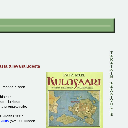
sta tulevaisuudesta
i eurooppalaiseen
htainen:
nen – julkinen
ila ja omakotitalo,
a
ta vuonna 2007.
vuilta
(avautuu uuteen